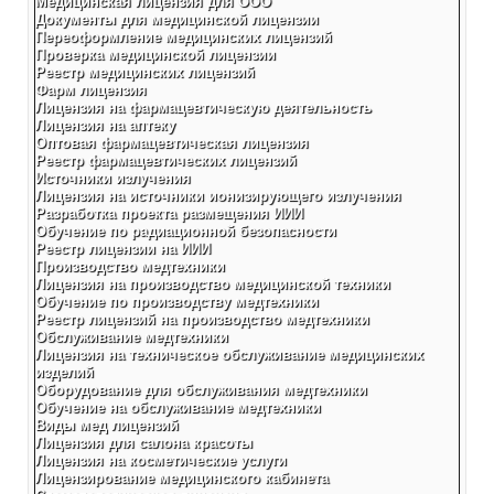
Медицинская лицензия для ООО
Документы для медицинской лицензии
Переоформление медицинских лицензий
Проверка медицинской лицензии
Реестр медицинских лицензий
Фарм лицензия
Лицензия на фармацевтическую деятельность
Лицензия на аптеку
Оптовая фармацевтическая лицензия
Реестр фармацевтических лицензий
Источники излучения
Лицензия на источники ионизирующего излучения
Разработка проекта размещения ИИИ
Обучение по радиационной безопасности
Реестр лицензии на ИИИ
Производство медтехники
Лицензия на производство медицинской техники
Обучение по производству медтехники
Реестр лицензий на производство медтехники
Обслуживание медтехники
Лицензия на техническое обслуживание медицинских
изделий
Оборудование для обслуживания медтехники
Обучение на обслуживание медтехники
Виды мед лицензий
Лицензия для салона красоты
Лицензия на косметические услуги
Лицензирование медицинского кабинета